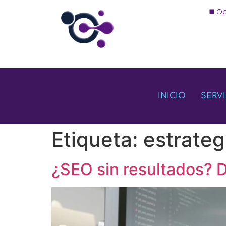
◼️ O
INICIO
SERV
Etiqueta:
estrateg
¿SEO sin resultados? D