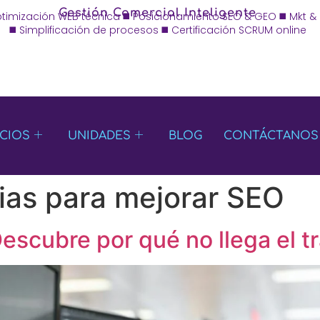
Gestión Comercial Inteligente
ptimización WEB técnica ◼️ Posicionamiento SEO & GEO ◼️ Mkt &
◼️ Simplificación de procesos ◼️ Certificación SCRUM online
ICIOS
UNIDADES
BLOG
CONTÁCTANOS
ias para mejorar SEO
escubre por qué no llega el t