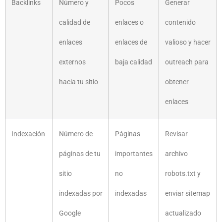
Backlinks
Número y
Pocos
Generar
calidad de
enlaces o
contenido
enlaces
enlaces de
valioso y hacer
externos
baja calidad
outreach para
hacia tu sitio
obtener
enlaces
Indexación
Número de
Páginas
Revisar
páginas de tu
importantes
archivo
sitio
no
robots.txt y
indexadas por
indexadas
enviar sitemap
Google
actualizado