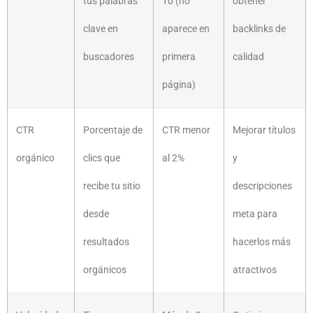
tus palabras
10 (no
obtener
clave en
aparece en
backlinks de
buscadores
primera
calidad
página)
CTR
Porcentaje de
CTR menor
Mejorar títulos
orgánico
clics que
al 2%
y
recibe tu sitio
descripciones
desde
meta para
resultados
hacerlos más
orgánicos
atractivos