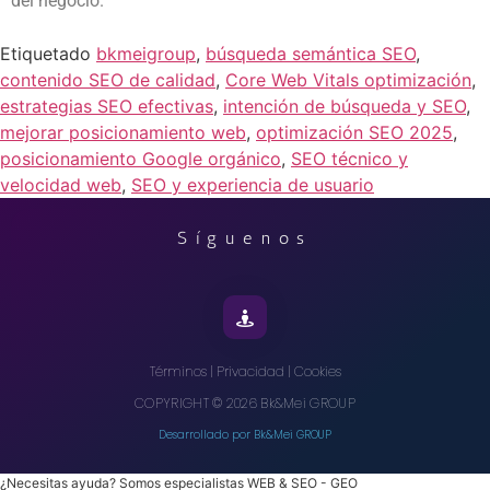
del negocio.
Etiquetado
bkmeigroup
,
búsqueda semántica SEO
,
contenido SEO de calidad
,
Core Web Vitals optimización
,
estrategias SEO efectivas
,
intención de búsqueda y SEO
,
mejorar posicionamiento web
,
optimización SEO 2025
,
posicionamiento Google orgánico
,
SEO técnico y
velocidad web
,
SEO y experiencia de usuario
Síguenos
Términos
|
Privacidad
|
Cookies
COPYRIGHT
©
2026
Bk&Mei GROUP
Desarrollado por Bk&Mei GROUP
¿Necesitas ayuda? Somos especialistas WEB & SEO - GEO