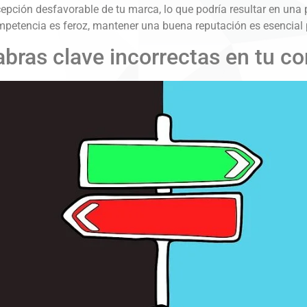
epción desfavorable de tu marca, lo que podría resultar en una 
petencia es feroz, mantener una buena reputación es esencial pa
abras clave incorrectas en tu c