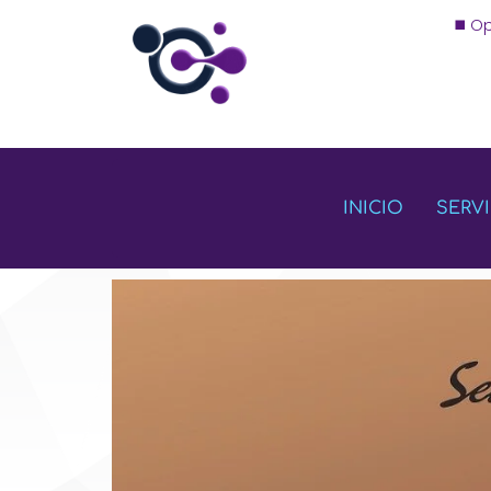
◼️ O
INICIO
SERV