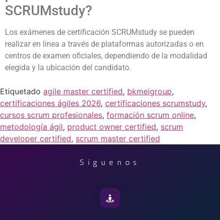
SCRUMstudy?
Los exámenes de certificación SCRUMstudy se pueden
realizar en línea a través de plataformas autorizadas o en
centros de examen oficiales, dependiendo de la modalidad
elegida y la ubicación del candidato.
Etiquetado
agile master certified
,
bkmeigroup
,
certificaciones ágiles 2026
,
certificaciones scrumstudy
,
cursos scrum profesionales
,
formación scrum online
,
metodología ágil
,
product owner certified
,
scrum
developer certified
,
scrum master certified
Síguenos