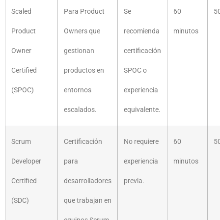
Scaled
Para Product
Se
60
5
Product
Owners que
recomienda
minutos
Owner
gestionan
certificación
Certified
productos en
SPOC o
(SPOC)
entornos
experiencia
escalados.
equivalente.
Scrum
Certificación
No requiere
60
5
Developer
para
experiencia
minutos
Certified
desarrolladores
previa.
(SDC)
que trabajan en